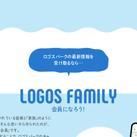
ロゴスパークの最新情報を
受け取るなら…
L
O
G
O
S
F
A
M
I
L
Y
会員になろう！
れている皆様と「家族」のように
。そんな思いから作られたのが、
LY会員」です。
することで、ロゴスパークのキャ