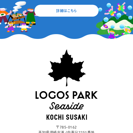
詳細はこちら
〒785-0162
高知県須崎市浦ノ内東分2251番地