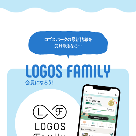
ロゴスパークの最新情報を
受け取るなら…
L
O
G
O
S
F
A
M
I
L
Y
会員になろう！