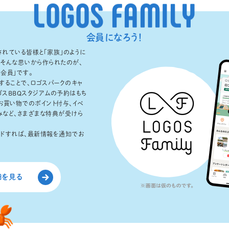
L
O
G
O
S
F
A
M
I
L
Y
会員になろう！
れている皆様と「家族」のように
。そんな思いから作られたのが、
LY会員」です。
することで、ロゴスパークのキャ
ゴスBBQスタジアムの予約はもち
お買い物でのポイント付与、イベ
みなど、さまざまな特典が受けら
ードすれば、最新情報を通知でお
細を見る