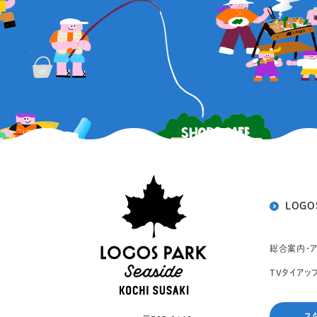
LOGO
総合案内・
TVタイアッ
ス